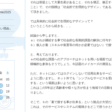
それは前提として大量生産があること、それを矯正、修正す
こと）で、その指標は「社会的で生理的なデザイン」である
て頂きました。
e2025
では具体的に社会的で生理的なデザインって？
というところから続きを、、。
ない理由」
結論から申しますと、
ａ）それが継続する事で社会的な長期的課題の解決に付与す
ｂ）個人が素（スキルや装置等の何かが必要ではない）で接
と、考えております。
ａの社会的な課題へのアプローチはネットを用いる場面では
積極的な参加もそうでしょう。今話題のメイカーズの潮流も
金
土
ただ、ネットにおいてはログインしないで活用出来るサービ
ように思いますし、ネット外でも「シンプルなサービスを受
04
05
する」という場面は多いように思います。
11
12
これはこの5年ほど高齢者や様々な方が住まう地域での活動
18
19
りました。
25
26
そこで、ｂの「素で接する事が出来る」という観点が大切だ
これは、そのサービスやシステムの複雑さをどこで担うかと