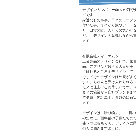
デザインカンパニーdmc.の河野
グです。
身近なものや事、日々のワーク
付いた事、それから旅やアート
と非日常の間、人と人の繋がり
ど、、デザインを意識しながら
ます。
有限会社ディーエムシー
工業製品のデザイン会社で、家
品、アプリなど皆さまの目や手
に触れるところをデザインして
そしてそのデザインは外観がよ
すく、ちゃんと受け入れられる
モノに仕上げるお手伝いです。
まとの協業から自社ブランドま
で受賞、累計二千万台超の出荷
ます。
デザインは「贈り物」。･･･ 目
のために。百年後の子供たちの
使う方はもちろん、デザインに
の人に届きますように。