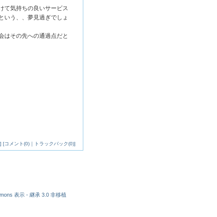
けて気持ちの良いサービス
という、、夢見過ぎでしょ
会はその先への通過点だと
]
[
コメント(0)
｜
トラックバック(0)
]
ommons 表示 - 継承 3.0 非移植