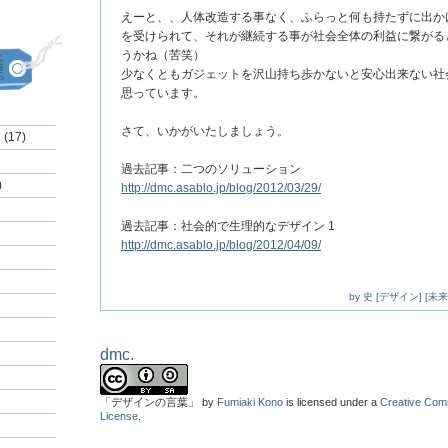
えーと、、人体改造する事なく、ふらっと何も持たずに出か
を受けられて、それが継続する事が社会全体の利益に繋がる
うかね（苦笑）
少なくともガジェットを沢山持ち歩かないと安心出来ない社
思っています。
さて、いかがいたしましょう。
17)
過去記事：二つのソリューション
)
http://dmc.asablo.jp/blog/2012/03/29/
過去記事：社会的で生理的なデザイン 1
http://dmc.asablo.jp/blog/2012/04/09/
by
史
[
デザイン
]
[
未来
dmc.
「デザインの言葉」
by
Fumiaki Kono
is licensed under a
Creative C
License
.