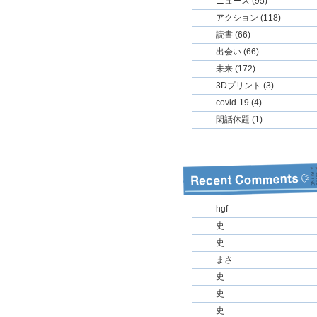
ニュース (95)
アクション (118)
読書 (66)
出会い (66)
未来 (172)
3Dプリント (3)
covid-19 (4)
閑話休題 (1)
hgf
史
史
まさ
史
史
史