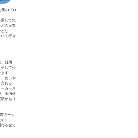
史明のブロ
を通して気
などの日常
などな
書いて行き
電、日用
、そして心
います。
く、使いや
（売れる）
メーカーさ
で。国内外
実績があり
の前の一人
ために。
関わる全て