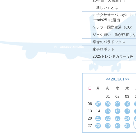
25年目！大感謝！！
「新しい」とは
ミチクサオーバルがambient
trends25+に選出！
ゲレフー国際空港（CG）
ジャケ買い「魚が存在し
幸せのパラドックス
家事ロボット
2025トレンドカラー 3色
<<
2013/01
>>
日
月
火
水
木
01
02
03
06
07
08
09
10
13
14
15
16
17
20
21
22
23
24
27
28
29
30
31