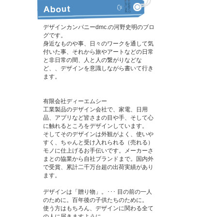
デザインカンパニーdmc.の河野史明のブロ
グです。
身近なものや事、日々のワークを通して気
付いた事、それから旅やアートなどの日常
と非日常の間、人と人の繋がりなどな
ど、、デザインを意識しながら書いて行き
ます。
有限会社ディーエムシー
工業製品のデザイン会社で、家電、日用
品、アプリなど皆さまの目や手、そして心
に触れるところをデザインしています。
そしてそのデザインは外観がよく、使いや
すく、ちゃんと受け入れられる（売れる）
モノに仕上げるお手伝いです。メーカーさ
まとの協業から自社ブランドまで。国内外
で受賞、累計二千万台超の出荷実績があり
ます。
デザインは「贈り物」。･･･ 目の前の一人
のために。百年後の子供たちのために。
使う方はもちろん、デザインに関わる全て
の人に届きますように。