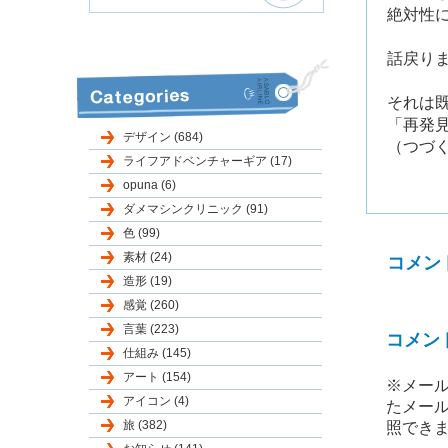
絶対性
話戻り
それは
「再発見
デザイン (684)
（つづ
ライフアドベンチャーギア (17)
opuna (6)
ダメマシンクリニック (91)
色 (99)
素材 (24)
コメン
造形 (19)
感覚 (260)
言葉 (223)
コメン
仕組み (145)
アート (154)
※メール
アイコン (4)
たメー
旅 (382)
照でき