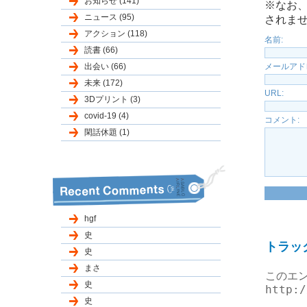
お知らせ (141)
※なお
ニュース (95)
されま
アクション (118)
名前:
読書 (66)
出会い (66)
メールアド
未来 (172)
URL:
3Dプリント (3)
covid-19 (4)
コメント:
閑話休題 (1)
hgf
史
トラッ
史
まさ
このエン
史
http:/
史