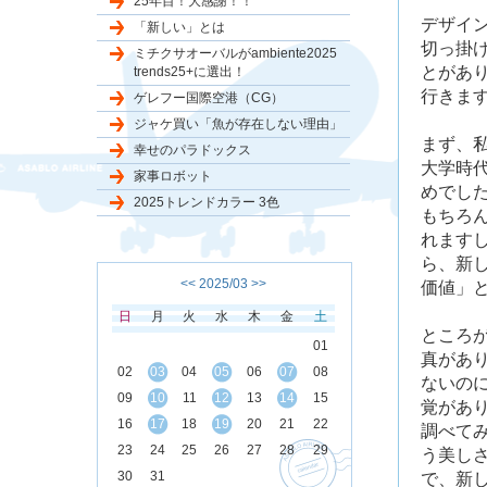
25年目！大感謝！！
デザイ
「新しい」とは
切っ掛
ミチクサオーバルがambiente2025
とがあ
trends25+に選出！
行きま
ゲレフー国際空港（CG）
ジャケ買い「魚が存在しない理由」
まず、
幸せのパラドックス
大学時
家事ロボット
めでし
2025トレンドカラー 3色
もちろん
れます
ら、新
<<
2025/03
>>
価値」
日
月
火
水
木
金
土
ところ
01
真があ
02
03
04
05
06
07
08
ないの
09
10
11
12
13
14
15
覚があ
16
17
18
19
20
21
22
調べて
23
24
25
26
27
28
29
う美し
30
31
で、新