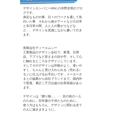
デザインカンパニーdmc.の河野史明のブロ
グです。
身近なものや事、日々のワークを通して気
付いた事、それから旅やアートなどの日常
と非日常の間、人と人の繋がりなどな
ど、、デザインを意識しながら書いて行き
ます。
有限会社ディーエムシー
工業製品のデザイン会社で、家電、日用
品、アプリなど皆さまの目や手、そして心
に触れるところをデザインしています。
そしてそのデザインは外観がよく、使いや
すく、ちゃんと受け入れられる（売れる）
モノに仕上げるお手伝いです。メーカーさ
まとの協業から自社ブランドまで。国内外
で受賞、累計二千万台超の出荷実績があり
ます。
デザインは「贈り物」。･･･ 目の前の一人
のために。百年後の子供たちのために。
使う方はもちろん、デザインに関わる全て
の人に届きますように。