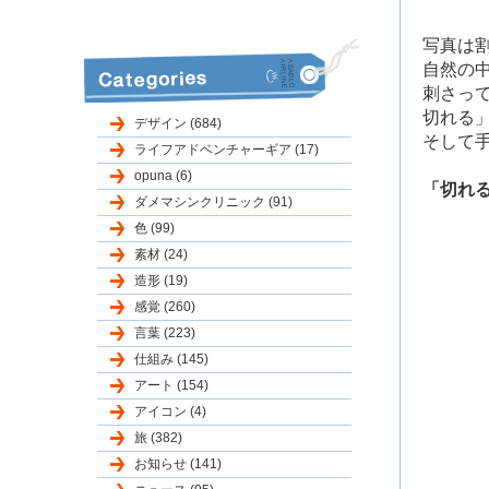
写真は
自然の
刺さっ
切れる
デザイン (684)
そして
ライフアドベンチャーギア (17)
opuna (6)
「切れ
ダメマシンクリニック (91)
色 (99)
素材 (24)
造形 (19)
感覚 (260)
言葉 (223)
仕組み (145)
アート (154)
アイコン (4)
旅 (382)
お知らせ (141)