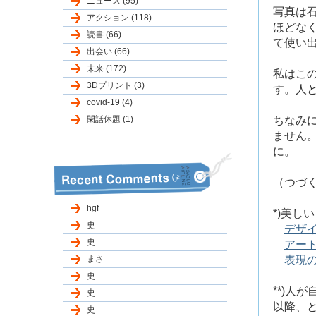
ニュース (95)
写真は
アクション (118)
ほどな
読書 (66)
て使い
出会い (66)
未来 (172)
私はこ
3Dプリント (3)
す。人
covid-19 (4)
閑話休題 (1)
ちなみ
ません
に。
（つづ
hgf
*)美
史
デザ
史
アー
まさ
表現
史
**)人
史
以降、
史