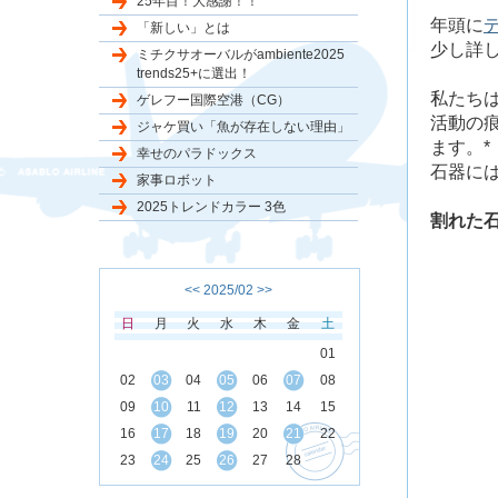
25年目！大感謝！！
年頭に
「新しい」とは
少し詳
ミチクサオーバルがambiente2025
trends25+に選出！
私たち
ゲレフー国際空港（CG）
活動の
ジャケ買い「魚が存在しない理由」
ます。*
幸せのパラドックス
石器に
家事ロボット
2025トレンドカラー 3色
割れた
<<
2025/02
>>
日
月
火
水
木
金
土
01
02
03
04
05
06
07
08
09
10
11
12
13
14
15
16
17
18
19
20
21
22
23
24
25
26
27
28