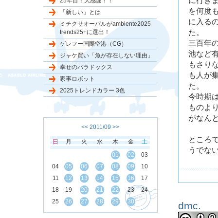
に行き
25年目！大感謝！！
を何度
「新しい」とは
に入る
ミチクサオーバルがambiente2025
た。
trends25+に選出！
三百年
ゲレフー国際空港（CG）
池など
ジャケ買い「魚が存在しない理由」
もさり
幸せのパラドックス
も人が
家事ロボット
た。
2025トレンドカラー 3色
今時期
ものよ
がなん
<<
2011/09
>>
ところ
日
月
火
水
木
金
土
うでな
01
02
03
04
05
06
07
08
09
10
11
12
13
14
15
16
17
18
19
20
21
22
23
24
25
26
27
28
29
30
dmc.