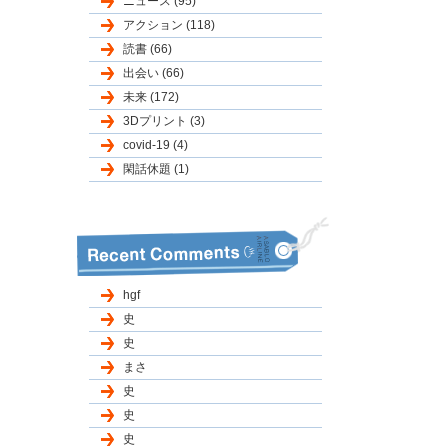
ニュース (95)
アクション (118)
読書 (66)
出会い (66)
未来 (172)
3Dプリント (3)
covid-19 (4)
閑話休題 (1)
hgf
史
史
まさ
史
史
史