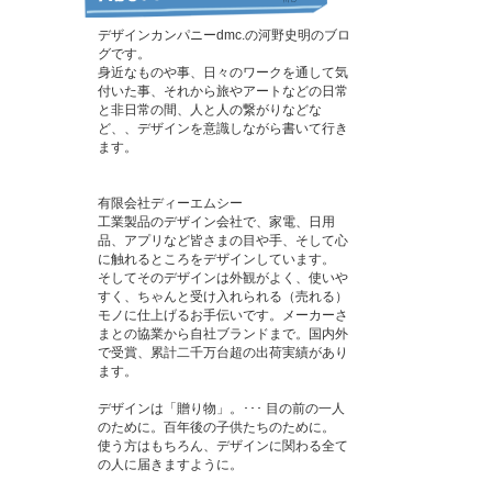
デザインカンパニーdmc.の河野史明のブロ
グです。
身近なものや事、日々のワークを通して気
付いた事、それから旅やアートなどの日常
と非日常の間、人と人の繋がりなどな
ど、、デザインを意識しながら書いて行き
ます。
有限会社ディーエムシー
工業製品のデザイン会社で、家電、日用
品、アプリなど皆さまの目や手、そして心
に触れるところをデザインしています。
そしてそのデザインは外観がよく、使いや
すく、ちゃんと受け入れられる（売れる）
モノに仕上げるお手伝いです。メーカーさ
まとの協業から自社ブランドまで。国内外
で受賞、累計二千万台超の出荷実績があり
ます。
デザインは「贈り物」。･･･ 目の前の一人
のために。百年後の子供たちのために。
使う方はもちろん、デザインに関わる全て
の人に届きますように。